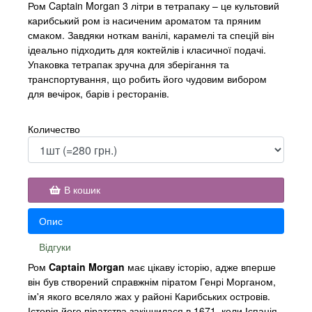
Ром Captain Morgan 3 літри в тетрапаку – це культовий
карибський ром із насиченим ароматом та пряним
смаком. Завдяки ноткам ванілі, карамелі та спецій він
ідеально підходить для коктейлів і класичної подачі.
Упаковка тетрапак зручна для зберігання та
транспортування, що робить його чудовим вибором
для вечірок, барів і ресторанів.
Количество
В кошик
Опис
Відгуки
Ром
Captain Morgan
має цікаву історію, адже вперше
він був створений справжнім піратом Генрі Морганом,
ім'я якого вселяло жах у районі Карибських островів.
Історія його піратства закінчилася в 1671, коли Іспанія