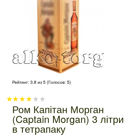
Рейтинг:
3.8
из 5 (Голосов:
5
)
★
★
★
★
★
Ром Капітан Морган
(Captain Morgan) 3 літри
в тетрапаку