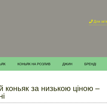
Для зв'
ЬЯК
КОНЬЯК НА РОЗЛИВ
ДЖИН
БРЕНДІ
 коньяк за низькою ціною –
ні