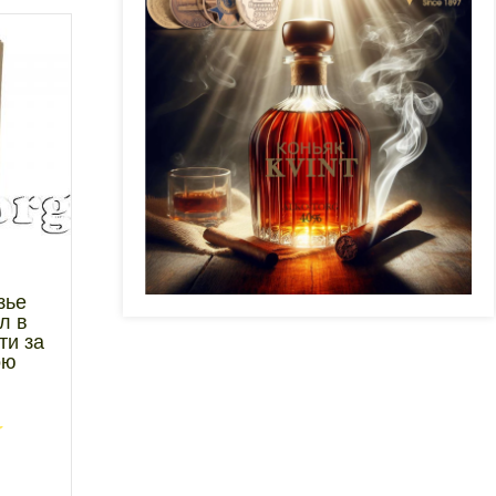
зье
 л в
ти за
ою
☆