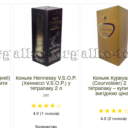
veli)
Коньяк Hennessy V.S.O.P.
Коньяк Курвуа
пити
(Хеннессі V.S.O.P.) у
(Courvoisier) 2
тетрапаку 2 л
тетрапаку – купи
вигідною цін
280
★
★
★
★
☆
★
★
★
★
4.0 (1 голосів)
4.0 (2 голосів)
Количество