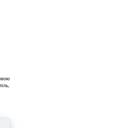
:
Новою
піль,