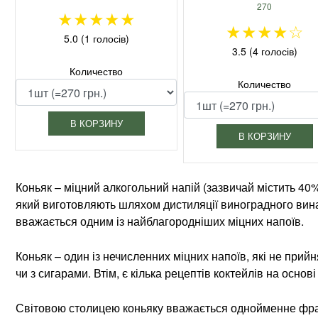
270
★
★
★
★
★
★
★
★
★
☆
5.0 (1 голосів)
3.5 (4 голосів)
Количество
Количество
В КОРЗИНУ
В КОРЗИНУ
Коньяк – міцний алкогольний напій (зазвичай містить 40%
який виготовляють шляхом дистиляції виноградного вина
вважається одним із найблагородніших міцних напоїв.
Коньяк – один із нечисленних міцних напоїв, які не при
чи з сигарами. Втім, є кілька рецептів коктейлів на основ
Світовою столицею коньяку вважається однойменне франц