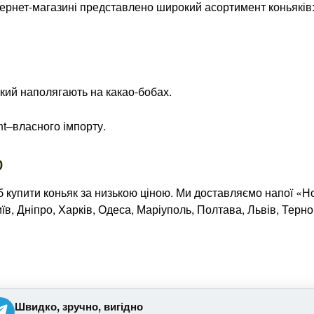
тернет-магазині представлено широкий асортимент коньяків
кий наполягають на какао-бобах.
nt–власного імпорту.
о
іб купити коньяк за низькою ціною. Ми доставляємо напої «
їв, Дніпро, Харків, Одеса, Маріуполь, Полтава, Львів, Терно
Швидко, зручно, вигідно