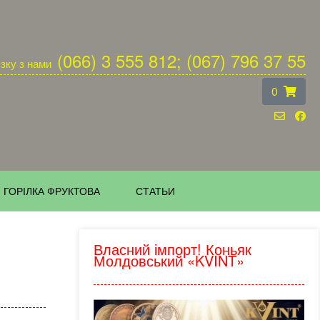
(066) 3 555 812; (067) 796 37 55
язку з нами
0
ГОРІЛКА ФРУКТОВА
СТАТЬИ
Власний імпорт! Коньяк
Молдовський «KVINT»