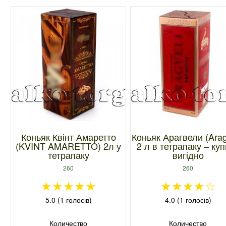
Коньяк Квінт Амаретто
Коньяк Арагвели (Arag
(KVINT AMARETTO) 2л у
2 л в тетрапаку – ку
тетрапаку
вигідно
260
260
★
★
★
★
★
★
★
★
★
☆
5.0 (1 голосів)
4.0 (1 голосів)
Количество
Количество