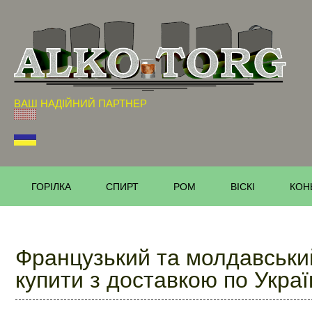
ВАШ НАДІЙНИЙ ПАРТНЕР
ГОРІЛКА
СПИРТ
РОМ
ВІСКІ
КОН
Французький та молдавський
купити з доставкою по Украї