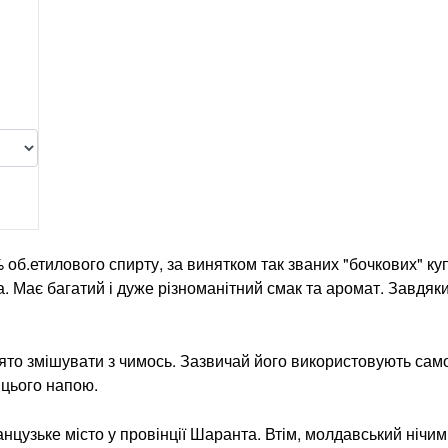
 об.етилового спирту, за винятком так званих "бочкових" куп
. Має багатий і дуже різноманітний смак та аромат. Завдяк
йнято змішувати з чимось. Зазвичай його використовують сам
і цього напою.
узьке місто у провінції Шаранта. Втім, молдавський нічим