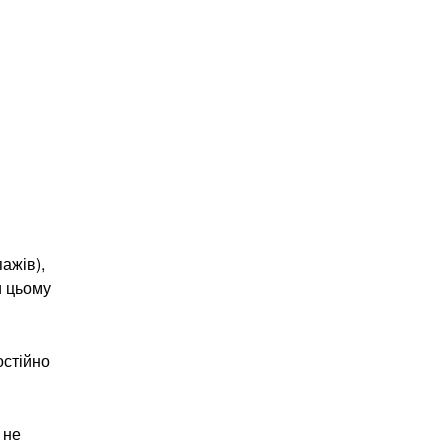
ажів),
и цьому
остійно
 не