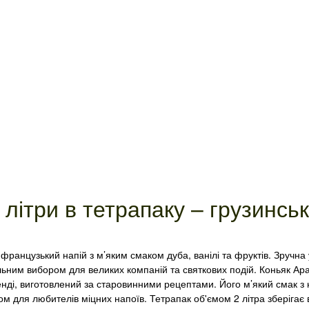
 літри в тетрапаку – грузинсь
французький напій з м’яким смаком дуба, ванілі та фруктів. Зручна
альним вибором для великих компаній та святкових подій. Коньяк Ар
бренді, виготовлений за старовинними рецептами. Його м’який смак з
ом для любителів міцних напоїв. Тетрапак об'ємом 2 літра зберігає 