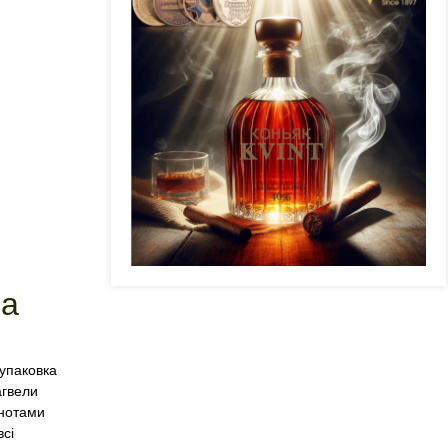
ка
 упаковка
агвели
 нотами
всі