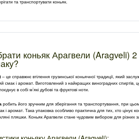
рігати та транспортувати коньяк.
рати коньяк Арагвели (Aragveli) 2
паку?
)
– це справжнє втілення грузинської коньячної традиції, який заслу
ий смак і аромат. Виготовлений з найкращих виноградних спиртів, ц
оєднує в собі м’які дубові та фруктові ноти.
а
робить його зручним для зберігання та транспортування, при цьо
к і аромат. Така упаковка особливо практична для тих, хто цінує к
кляні пляшки. Коньяк Арагвели стане чудовим вибором для різних з
стики коньяку Арагвели (Aragveli):