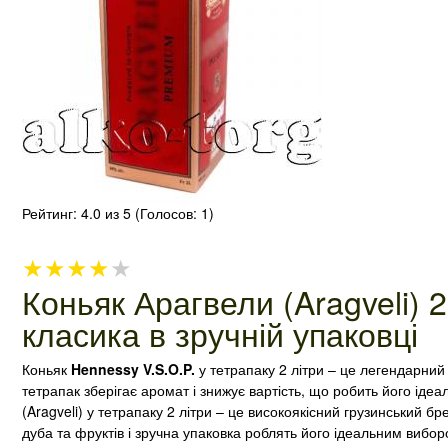
Рейтинг:
4.0
из 5 (Голосов:
1
)
★
★
★
★
★
Коньяк Арагвели (Aragveli) 2
класика в зручній упаковці
Коньяк
Hennessy V.S.O.P.
у тетрапаку 2 літри – це легендарний 
тетрапак зберігає аромат і знижує вартість, що робить його іде
(Aragveli) у тетрапаку 2 літри – це високоякісний грузинський 
дуба та фруктів і зручна упаковка роблять його ідеальним вибор