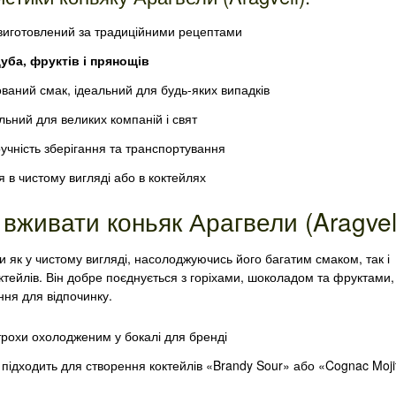
 виготовлений за традиційними рецептами
уба, фруктів і прянощів
ваний смак, ідеальний для будь-яких випадків
льний для великих компаній і свят
учність зберігання та транспортування
 в чистому вигляді або в коктейлях
вживати коньяк Арагвели (Aragvel
 як у чистому вигляді, насолоджуючись його багатим смаком, так і
октейлів. Він добре поєднується з горіхами, шоколадом та фруктами,
ня для відпочинку.
рохи охолодженим у бокалі для бренді
підходить для створення коктейлів «Brandy Sour» або «Cognac Moji