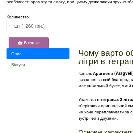
особливості аромату та смаку, при цьому дозволяючи зручно збе
Количество
В кошик
Чому варто об
Опис
літри в тетра
Відгуки
Коньяк
Арагвели (Aragveli
визнання за свій благородн
має унікальний букет, який п
Упаковка в
тетрапак 2 літр
зберігаючи оригінальний сма
не хоче переплачувати за с
зустрічей з друзями.
Основні характери