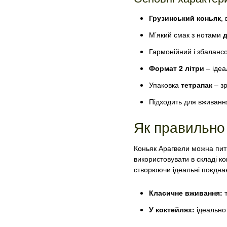
Грузинський коньяк
,
М’який смак з нотами
д
Гармонійний і збалансо
Формат 2 літри
– ідеа
Упаковка
тетрапак
– зр
Підходить для вживання
Як правильно 
Коньяк Арагвели можна пити
використовувати в складі к
створюючи ідеальні поєднан
Класичне вживання:
т
У коктейлях:
ідеально 