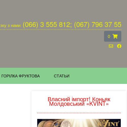
(066) 3 555 812; (067) 796 37 55
язку з нами
0
ГОРІЛКА ФРУКТОВА
СТАТЬИ
Власний імпорт! Коньяк
Молдовський «KVINT»