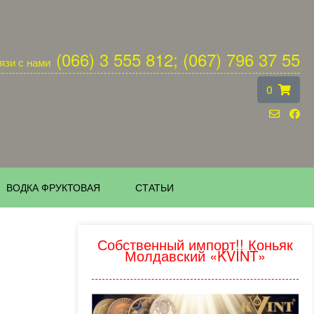
(066) 3 555 812; (067) 796 37 55
язи с нами
0
ВОДКА ФРУКТОВАЯ
СТАТЬИ
Собственный импорт!! Коньяк
Молдавский «KVINT»