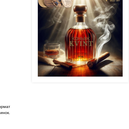
ормат
инок.